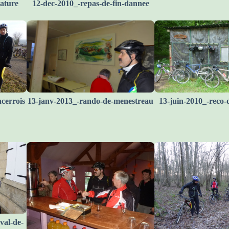
ature
12-dec-2010_-repas-de-fin-dannee
ncerrois
13-janv-2013_-rando-de-menestreau
13-juin-2010_-reco-
val-de-