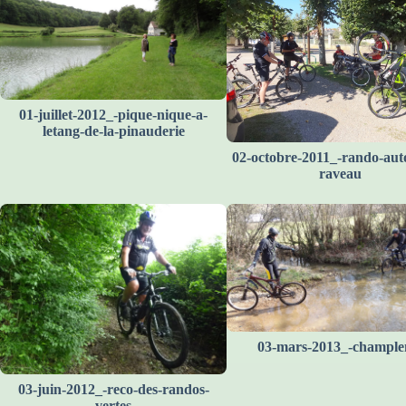
01-juillet-2012_-pique-nique-a-
letang-de-la-pinauderie
02-octobre-2011_-rando-aut
raveau
03-mars-2013_-champl
03-juin-2012_-reco-des-randos-
vertes