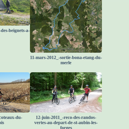
des-beignets-a-
11-mars-2012_-sortie-bona-etang-du-
merle
coteaux-du-
12-juin-2011_-reco-des-randos-
is
vertes-au-depart-de-st-aubin-les-
forges