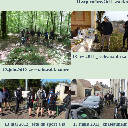
11-septembre-2011_-raid-n
13-fev-2011-_-coteaux-du-sa
12-juin-2012_-reco-du-raid-nature
13-mai-2012_-fete-du-sport-a-la-
13-mars-2011_-chateauneuf-