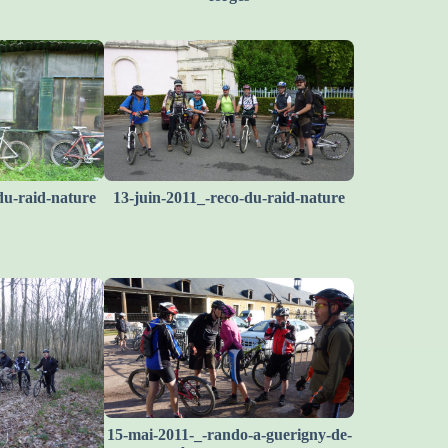
du-raid-nature
13-juin-2011_-reco-du-raid-nature
15-mai-2011-_-rando-a-guerigny-de-