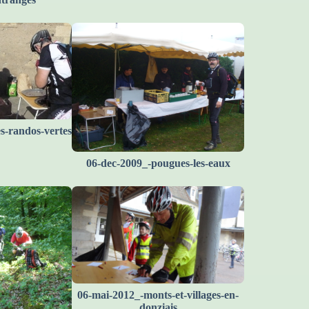
s-randos-vertes
06-dec-2009_-pougues-les-eaux
06-mai-2012_-monts-et-villages-en-
donziais