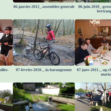
06-janvier-2012_-assemblee-generale
06-juin-2010_-gross
bertran
illes-
07-fevrier-2010-_-la-barangeonne
07-janv-2011-_-ag-ch
maria