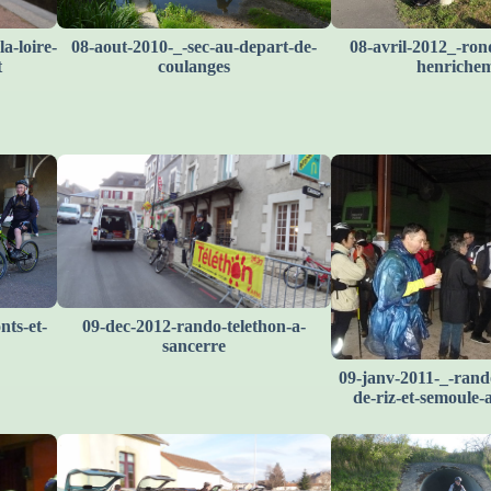
a-loire-
08-aout-2010-_-sec-au-depart-de-
08-avril-2012_-rond
t
coulanges
henriche
ts-et-
09-dec-2012-rando-telethon-a-
sancerre
09-janv-2011-_-rand
de-riz-et-semoule