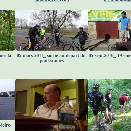
ues-la-
05-mars-2011_-sortie-au-depart-du-
05-sept-2010_-19-eme
pont-st-ours
loire-