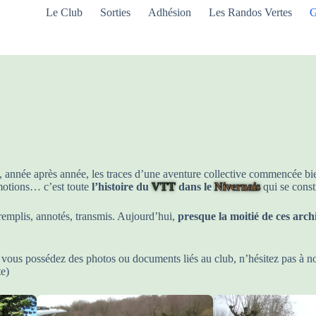
Le Club
Sorties
Adhésion
Les Randos Vertes
G
 année après année, les traces d’une aventure collective commencée bien
émotions… c’est toute
l’histoire du
VTT
dans le
Nivernais
qui se constr
remplis, annotés, transmis. Aujourd’hui,
presque la moitié de ces archi
 vous possédez des photos ou documents liés au club, n’hésitez pas à n
te)