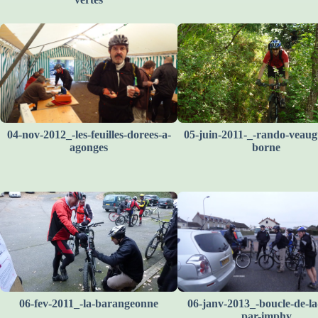
04-nov-2012_-les-feuilles-dorees-a-
05-juin-2011-_-rando-veaug
agonges
borne
06-fev-2011_-la-barangeonne
06-janv-2013_-boucle-de-la-
par-imphy