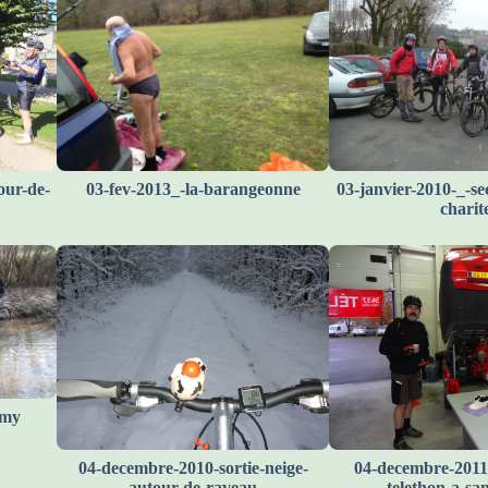
our-de-
03-fev-2013_-la-barangeonne
03-janvier-2010-_-se
charit
emy
04-decembre-2010-sortie-neige-
04-decembre-2011
autour-de-raveau
telethon-a-sa