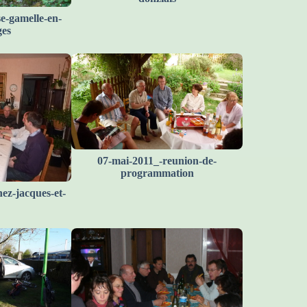
e-gamelle-en-
ges
07-mai-2011_-reunion-de-
programmation
ez-jacques-et-