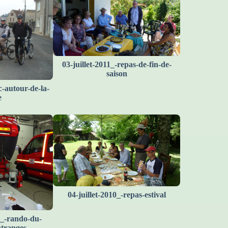
03-juillet-2011_-repas-de-fin-de-
saison
c-autour-de-la-
e
04-juillet-2010_-repas-estival
_-rando-du-
ntranges