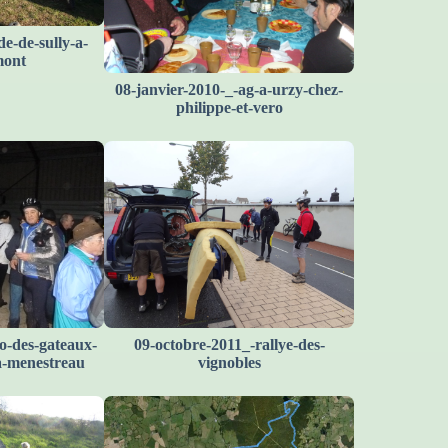
e-de-sully-a-
mont
08-janvier-2010-_-ag-a-urzy-chez-
philippe-et-vero
o-des-gateaux-
09-octobre-2011_-rallye-des-
-a-menestreau
vignobles