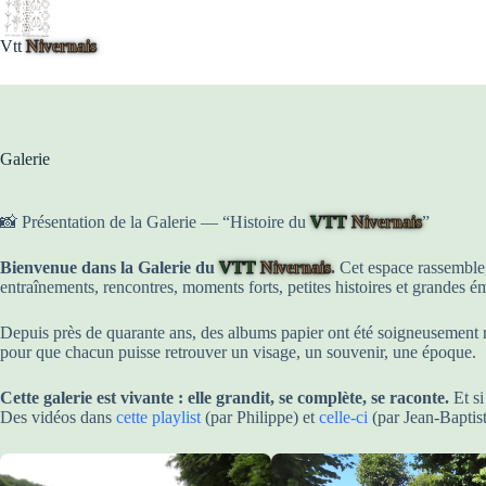
contenu
Vtt
Nivernais
Galerie
📸 Présentation de la Galerie — “Histoire du
VTT
Nivernais
”
Bienvenue dans la Galerie du
VTT
Nivernais
.
Cet espace rassemble,
entraînements, rencontres, moments forts, petites histoires et grandes 
Depuis près de quarante ans, des albums papier ont été soigneusement 
pour que chacun puisse retrouver un visage, un souvenir, une époque.
Cette galerie est vivante : elle grandit, se complète, se raconte.
Et si
Des vidéos dans
cette playlist
(par Philippe) et
celle-ci
(par Jean-Baptis