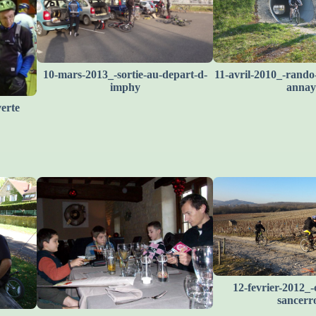
10-mars-2013_-sortie-au-depart-d-
11-avril-2010_-rando-
imphy
annay
verte
12-fevrier-2012_-
sancerro