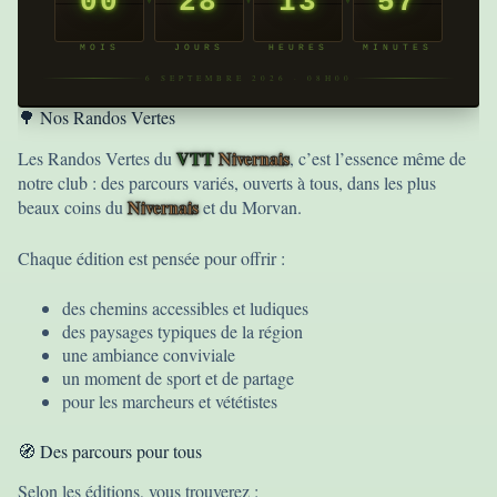
00
28
13
57
MOIS
JOURS
HEURES
MINUTES
6 SEPTEMBRE 2026 · 08H00
🌳 Nos Randos Vertes
VTT
Nivernais
Les Randos Vertes du
, c’est l’essence même de
notre club : des parcours variés, ouverts à tous, dans les plus
Nivernais
beaux coins du
et du Morvan.
Chaque édition est pensée pour offrir :
des chemins accessibles et ludiques
des paysages typiques de la région
une ambiance conviviale
un moment de sport et de partage
pour les marcheurs et vététistes
🧭 Des parcours pour tous
Selon les éditions, vous trouverez :