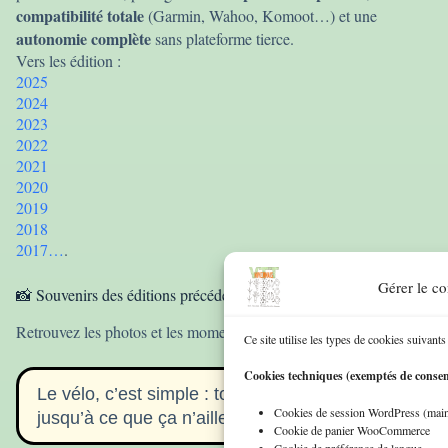
compatibilité totale
(Garmin, Wahoo, Komoot…) et une
autonomie complète
sans plateforme tierce.
Vers les édition :
2025
2024
2023
2022
2021
2020
2019
2018
2017…
.
Gérer le c
📸 Souvenirs des éditions précédentes
Galerie
Retrouvez les photos et les moments forts dans la
.
Ce site utilise les types de cookies suivants 
Cookies techniques (exemptés de conse
Le vélo, c’est simple : tout va bien
Cookies de session WordPress (main
jusqu’à ce que ça n’aille plus.
Cookie de panier WooCommerce