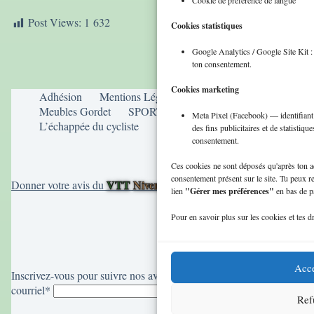
Cookie de préférence de langue
Post Views:
1 632
Cookies statistiques
Google Analytics / Google Site Kit 
ton consentement.
Cookies marketing
Adhésion
Mentions Légales
Iléo 58
Meubles Gordet
SPORT ZEN
Artisans Plus
Meta Pixel (Facebook) — identifiant
L’échappée du cycliste
des fins publicitaires et de statistiq
consentement.
Ces cookies ne sont déposés qu'après ton ac
consentement présent sur le site. Tu peux r
VTT
Nivernais
Donner votre avis du
sur
lien
"Gérer mes préférences"
en bas de p
Pour en savoir plus sur les cookies et tes dr
Acce
Inscrivez-vous pour suivre nos aventures, votre adresse
courriel*
Ref