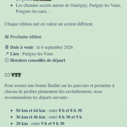
Les chemins secrets autour de Guérigny, Parigny-les Vaux,
Pougues les eaux…
Passer
Chaque édition met en valeur un secteur différent.
au
contenu
📅 Prochaine édition
Date à venir
📆
: le 6 septembre 2026
Lieu
📍
: Parigny-les-Vaux
Horaires conseillés de départ
🕗
VTT
🚵‍♂️
Pour assurer une bonne fluidité sur les parcours et permettre à
chacun de profiter pleinement des ravitaillements, nous
recommandons les départs suivants :
56 km et 64 km
8 h et 8 h 30
: entre
36 km et 46 km
8 h 30 et 9 h
: entre
28 km
9 h et 9 h 30
: entre