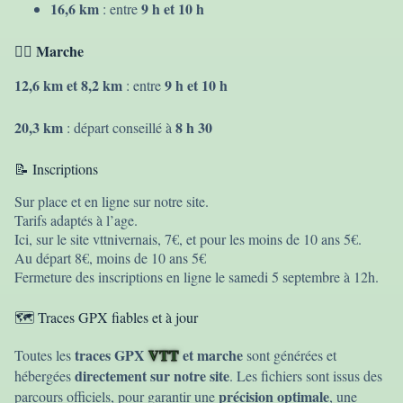
16,6 km
9 h et 10 h
: entre
Marche
🚶‍♀️
12,6 km et 8,2 km
9 h et 10 h
: entre
20,3 km
8 h 30
: départ conseillé à
📝 Inscriptions
Sur place et en ligne sur notre site.
Tarifs adaptés à l’age.
Ici, sur le site vttnivernais, 7€, et pour les moins de 10 ans 5€.
Au départ 8€, moins de 10 ans 5€
Fermeture des inscriptions en ligne le samedi 5 septembre à 12h.
🗺️ Traces GPX fiables et à jour
traces GPX
VTT
et marche
Toutes les
sont générées et
directement sur notre site
hébergées
. Les fichiers sont issus des
précision optimale
parcours officiels, pour garantir une
, une