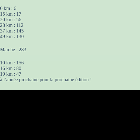
6 km : 6
15 km : 17
20 km : 56
28 km : 112
37 km : 145
49 km : 130
Marche : 283
10 km : 156
16 km : 80
19 km : 47
à l’année prochaine pour la prochaine édition !