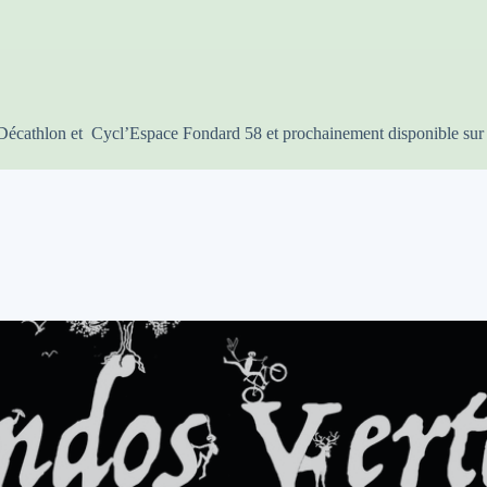
, Décathlon et
Cycl’Espace Fondard 58 et prochainement disponible sur 