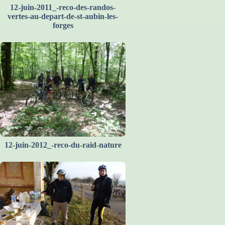
12-juin-2011_-reco-des-randos-
vertes-au-depart-de-st-aubin-les-
forges
12-juin-2012_-reco-du-raid-nature