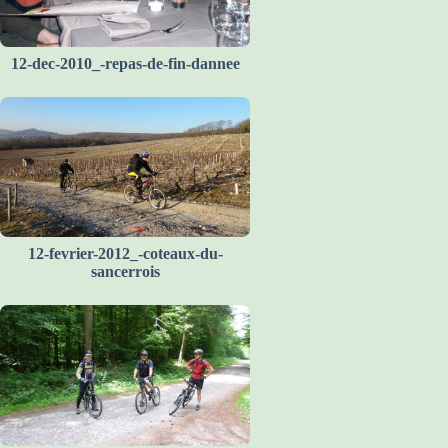
12-dec-2010_-repas-de-fin-dannee
12-fevrier-2012_-coteaux-du-
sancerrois