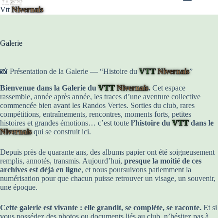
contenu
Vtt
Nivernais
Galerie
📸 Présentation de la Galerie — “Histoire du
VTT
Nivernais
”
Bienvenue dans la Galerie du
VTT
Nivernais
.
Cet espace
rassemble, année après année, les traces d’une aventure collective
commencée bien avant les Randos Vertes. Sorties du club, rares
compétitions, entraînements, rencontres, moments forts, petites
histoires et grandes émotions… c’est toute
l’histoire du
VTT
dans le
Nivernais
qui se construit ici.
Depuis près de quarante ans, des albums papier ont été soigneusement
remplis, annotés, transmis. Aujourd’hui,
presque la moitié de ces
archives est déjà en ligne
, et nous poursuivons patiemment la
numérisation pour que chacun puisse retrouver un visage, un souvenir,
une époque.
Cette galerie est vivante : elle grandit, se complète, se raconte.
Et si
vous possédez des photos ou documents liés au club, n’hésitez pas à