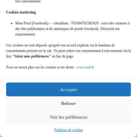
ton consentement.
Cookies marketing
Meta Pixel (Facebook) — identifiant : 781604765383429 : suivi des visiteurs à
des fins publicitaires et de statistiques de portée Facebook. Nécessite ton
consentement.
Ces cookies ne sont déposés qu'après ton accord explicite via le bandeau de
consentement présent sur le site. Tu peux retirer ton consentement à tout moment via le
15-nov-2009_-les-feuilles-dorees-a-
lien
"Gérer mes préférences"
en bas de page.
agonges
Pour en savoir plus sur les cookies et tes droits :
www.cnil.fr
Accepter
Refuser
Voir les préférences
Politique de cookies
16-oct-2011_-rando-st-patic