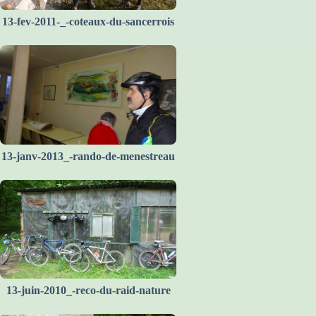
13-fev-2011-_-coteaux-du-sancerrois
13-janv-2013_-rando-de-menestreau
13-juin-2010_-reco-du-raid-nature