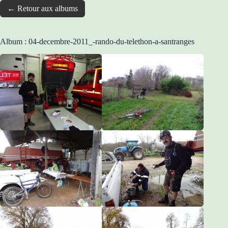
← Retour aux albums
Album : 04-decembre-2011_-rando-du-telethon-a-santranges