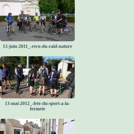
13-juin-2011_-reco-du-raid-nature
13-mai-2012_-fete-du-sport-a-la-
fermete