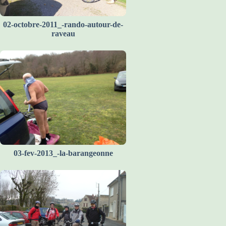
02-octobre-2011_-rando-autour-de-
raveau
03-fev-2013_-la-barangeonne