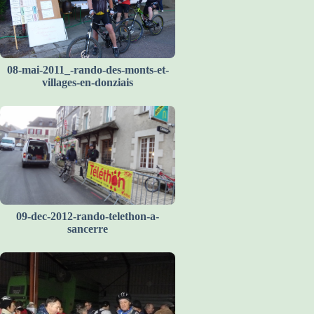
08-mai-2011_-rando-des-monts-et-
villages-en-donziais
09-dec-2012-rando-telethon-a-
sancerre