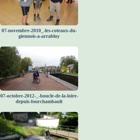
07-novembre-2010_-les-coteaux-du-
giennois-a-arrabloy
07-octobre-2012-_-boucle-de-la-loire-
depuis-fourchambault