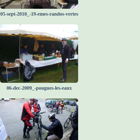
05-sept-2010_-19-emes-randos-vertes
06-dec-2009_-pougues-les-eaux