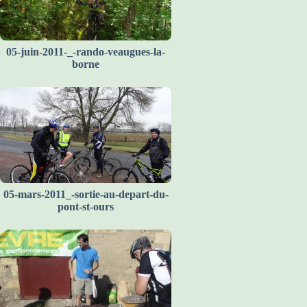
05-juin-2011-_-rando-veaugues-la-
borne
05-mars-2011_-sortie-au-depart-du-
pont-st-ours