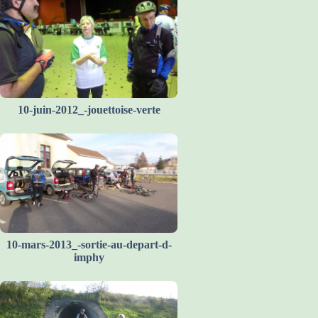
10-juin-2012_-jouettoise-verte
10-mars-2013_-sortie-au-depart-d-
imphy