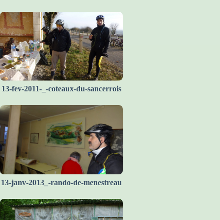
13-fev-2011-_-coteaux-du-sancerrois
13-janv-2013_-rando-de-menestreau