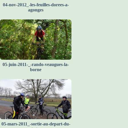
04-nov-2012_-les-feuilles-dorees-a-
agonges
05-juin-2011-_-rando-veaugues-la-
borne
05-mars-2011_-sortie-au-depart-du-