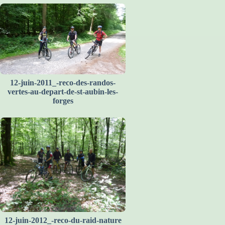
12-juin-2011_-reco-des-randos-
vertes-au-depart-de-st-aubin-les-
forges
12-juin-2012_-reco-du-raid-nature