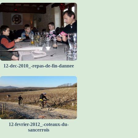
12-dec-2010_-repas-de-fin-dannee
12-fevrier-2012_-coteaux-du-
sancerrois