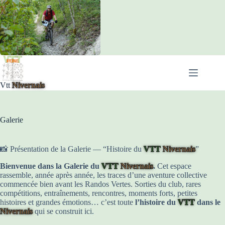
Passer
au
contenu
Vtt
Nivernais
Galerie
📸 Présentation de la Galerie — “Histoire du
VTT
Nivernais
”
Bienvenue dans la Galerie du
VTT
Nivernais
.
Cet espace
rassemble, année après année, les traces d’une aventure collective
commencée bien avant les Randos Vertes. Sorties du club, rares
compétitions, entraînements, rencontres, moments forts, petites
histoires et grandes émotions… c’est toute
l’histoire du
VTT
dans le
Nivernais
qui se construit ici.