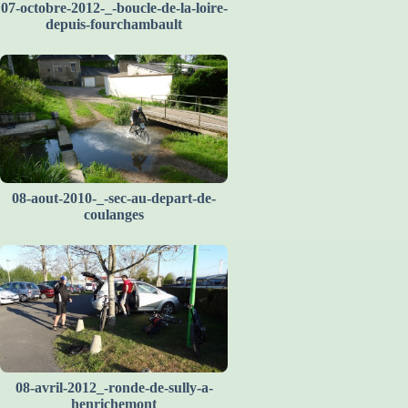
07-octobre-2012-_-boucle-de-la-loire-
depuis-fourchambault
08-aout-2010-_-sec-au-depart-de-
coulanges
08-avril-2012_-ronde-de-sully-a-
henrichemont