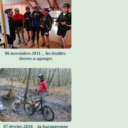
06-novembre-2011-_-les-feuilles-
dorees-a-agonges
07-fevrier-2010-_-la-barangeonne