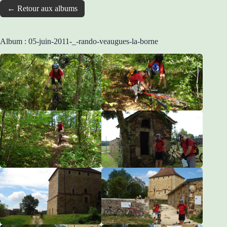
← Retour aux albums
Album : 05-juin-2011-_-rando-veaugues-la-borne