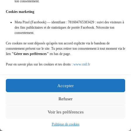
ton consentement.
Cookies marketing
Meta Pixel (Facebook) — identifiant : 781604765383429 : suivi des visiteurs à
15-mai-2011-_-rando-a-guerigny-de-
des fins publicitaires et de statistiques de portée Facebook. Nécessite ton
bertranges-vtt
consentement.
Ces cookies ne sont déposés qu'après ton accord explicite via le bandeau de
consentement présent sur le site. Tu peux retirer ton consentement à tout moment via le
lien
"Gérer mes préférences"
en bas de page.
Pour en savoir plus sur les cookies et tes droits :
www.cnil.fr
Accepter
15-nov-2009_-les-feuilles-dorees-a-
Refuser
agonges
Voir les préférences
Politique de cookies