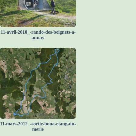
11-avril-2010_-rando-des-beignets-a-
annay
11-mars-2012_-sortie-bona-etang-du-
merle