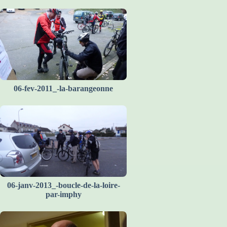
06-fev-2011_-la-barangeonne
06-janv-2013_-boucle-de-la-loire-
par-imphy