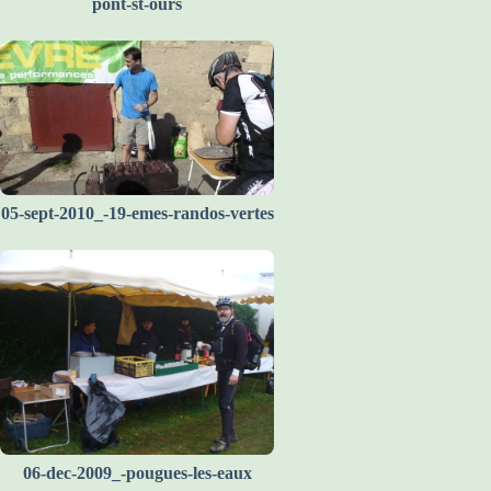
pont-st-ours
05-sept-2010_-19-emes-randos-vertes
06-dec-2009_-pougues-les-eaux