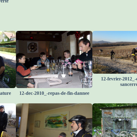
verte
12-fevrier-2012_-
sancerro
ature
12-dec-2010_-repas-de-fin-dannee