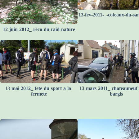
13-fev-2011-_-coteaux-du-sa
12-juin-2012_-reco-du-raid-nature
13-mai-2012_-fete-du-sport-a-la-
13-mars-2011_-chateauneuf-
fermete
bargis