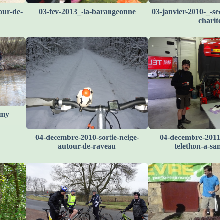
our-de-
03-fev-2013_-la-barangeonne
03-janvier-2010-_-se
charit
emy
04-decembre-2010-sortie-neige-
04-decembre-2011
autour-de-raveau
telethon-a-sa