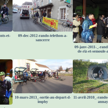
ts-et-
09-dec-2012-rando-telethon-a-
sancerre
09-janv-2011-_-rand
de-riz-et-semoule
10-mars-2013_-sortie-au-depart-d-
11-avril-2010_-rando-
imphy
annay