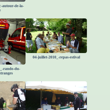
c-autour-de-la-
e
04-juillet-2010_-repas-estival
_-rando-du-
ntranges