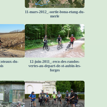
11-mars-2012_-sortie-bona-etang-du-
merle
coteaux-du-
12-juin-2011_-reco-des-randos-
is
vertes-au-depart-de-st-aubin-les-
forges