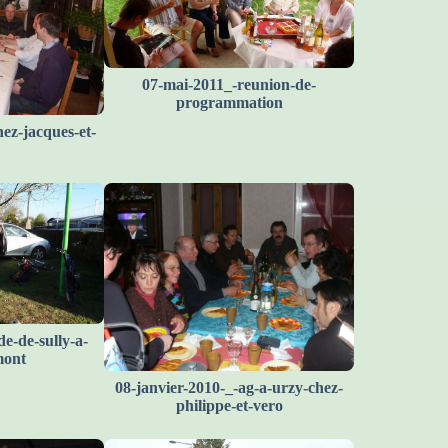
07-mai-2011_-reunion-de-
programmation
ez-jacques-et-
e-de-sully-a-
mont
08-janvier-2010-_-ag-a-urzy-chez-
philippe-et-vero