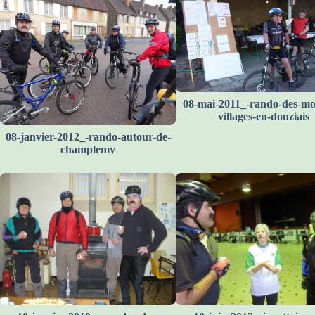
08-mai-2011_-rando-des-mon
villages-en-donziais
08-janvier-2012_-rando-autour-de-
champlemy