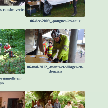
s-randos-vertes
06-dec-2009_-pougues-les-eaux
06-mai-2012_-monts-et-villages-en-
donziais
e-gamelle-en-
ges