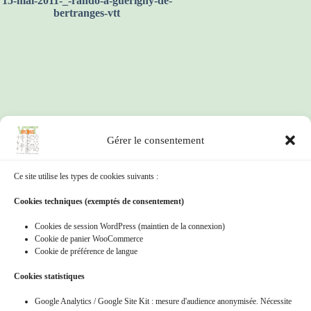
15-mai-2011-_-rando-a-guerigny-de-
bertranges-vtt
Gérer le consentement
Ce site utilise les types de cookies suivants :
15-nov-2009_-les-feuilles-dorees-a-
agonges
Cookies techniques (exemptés de consentement)
Cookies de session WordPress (maintien de la connexion)
Cookie de panier WooCommerce
Cookie de préférence de langue
Cookies statistiques
Google Analytics / Google Site Kit : mesure d'audience anonymisée. Nécessite