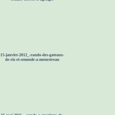
14-novembre-2010-_-rando-des-
feuilles-dorees-a-agonges
15-janvier-2012_-rando-des-gateaux-
de-riz-et-semoule-a-menestreau