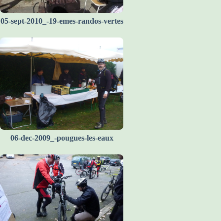
05-sept-2010_-19-emes-randos-vertes
06-dec-2009_-pougues-les-eaux