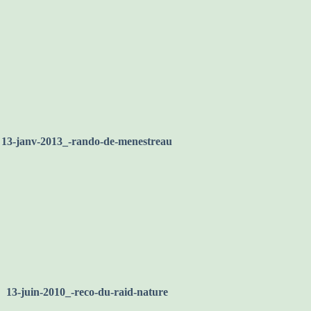
13-fev-2011-_-coteaux-du-sancerrois
13-janv-2013_-rando-de-menestreau
13-juin-2010_-reco-du-raid-nature