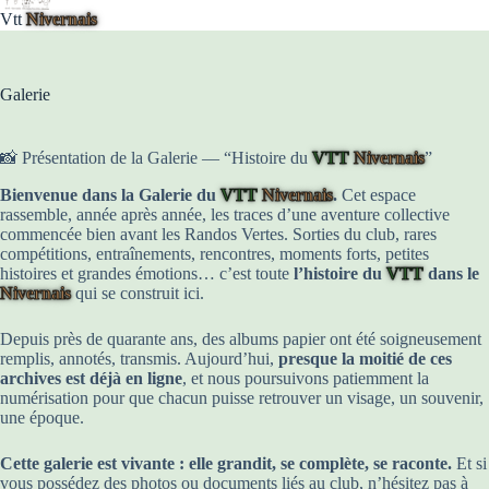
contenu
Vtt
Nivernais
Galerie
📸 Présentation de la Galerie — “Histoire du
VTT
Nivernais
”
Bienvenue dans la Galerie du
VTT
Nivernais
.
Cet espace
rassemble, année après année, les traces d’une aventure collective
commencée bien avant les Randos Vertes. Sorties du club, rares
compétitions, entraînements, rencontres, moments forts, petites
histoires et grandes émotions… c’est toute
l’histoire du
VTT
dans le
Nivernais
qui se construit ici.
Depuis près de quarante ans, des albums papier ont été soigneusement
remplis, annotés, transmis. Aujourd’hui,
presque la moitié de ces
archives est déjà en ligne
, et nous poursuivons patiemment la
numérisation pour que chacun puisse retrouver un visage, un souvenir,
une époque.
Cette galerie est vivante : elle grandit, se complète, se raconte.
Et si
vous possédez des photos ou documents liés au club, n’hésitez pas à