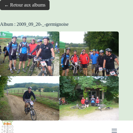
← Retour aux albums
Album : 2009_09_20-_-germignoise
Passer
au