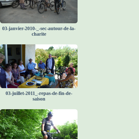
03-janvier-2010-_-sec-autour-de-la-
charite
03-juillet-2011_-repas-de-fin-de-
saison