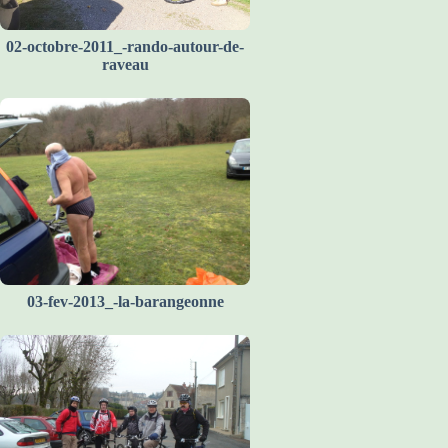
02-octobre-2011_-rando-autour-de-
raveau
03-fev-2013_-la-barangeonne