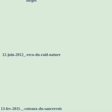
vertes-au-depart-de-st-aubin-les-
forges
12-juin-2012_-reco-du-raid-nature