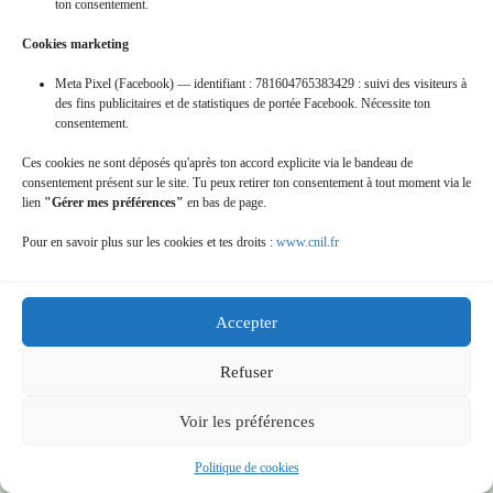
ton consentement.
Cookies marketing
16-oct-2011_-rando-st-patic
Meta Pixel (Facebook) — identifiant : 781604765383429 : suivi des visiteurs à
des fins publicitaires et de statistiques de portée Facebook. Nécessite ton
consentement.
Ces cookies ne sont déposés qu'après ton accord explicite via le bandeau de
consentement présent sur le site. Tu peux retirer ton consentement à tout moment via le
lien
"Gérer mes préférences"
en bas de page.
Pour en savoir plus sur les cookies et tes droits :
www.cnil.fr
16-sept-2012_-raid-nature
Accepter
Refuser
Voir les préférences
Politique de cookies