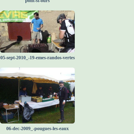
pont-st-ours
05-sept-2010_-19-emes-randos-vertes
06-dec-2009_-pougues-les-eaux