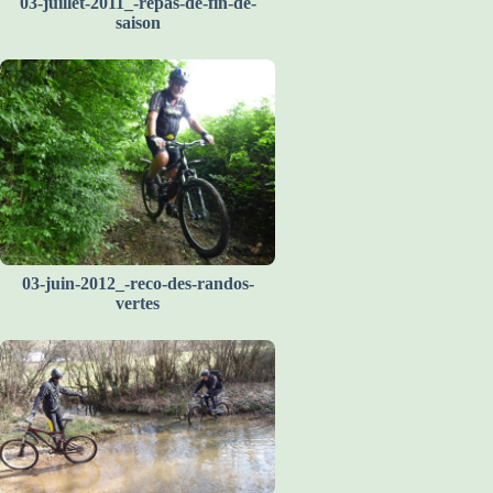
03-juillet-2011_-repas-de-fin-de-
saison
03-juin-2012_-reco-des-randos-
vertes