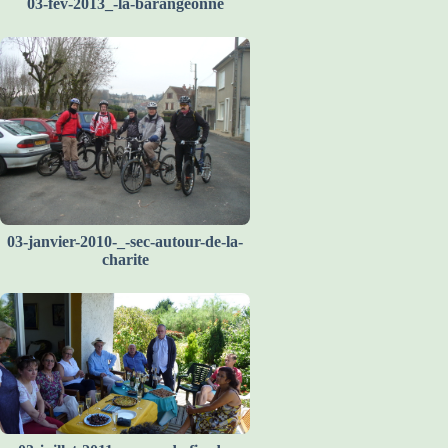
03-fev-2013_-la-barangeonne
03-janvier-2010-_-sec-autour-de-la-
charite