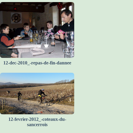
12-dec-2010_-repas-de-fin-dannee
12-fevrier-2012_-coteaux-du-
sancerrois