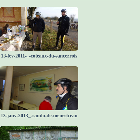
13-fev-2011-_-coteaux-du-sancerrois
13-janv-2013_-rando-de-menestreau