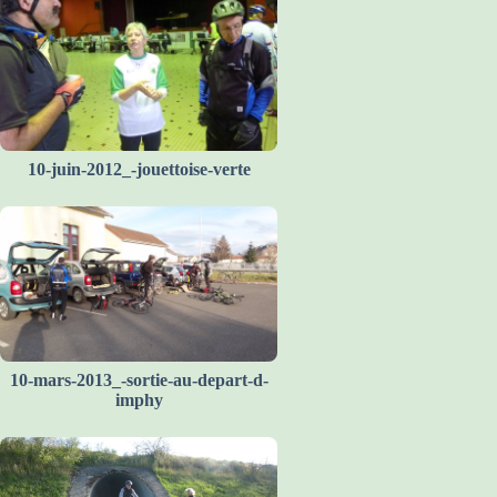
10-juin-2012_-jouettoise-verte
10-mars-2013_-sortie-au-depart-d-
imphy