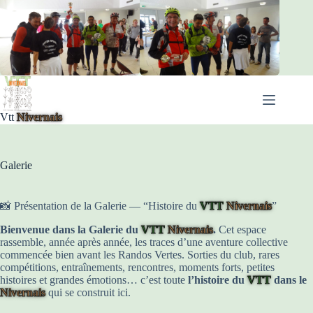
Passer
au
contenu
Vtt
Nivernais
Galerie
📸 Présentation de la Galerie — “Histoire du
VTT
Nivernais
”
Bienvenue dans la Galerie du
VTT
Nivernais
.
Cet espace
rassemble, année après année, les traces d’une aventure collective
commencée bien avant les Randos Vertes. Sorties du club, rares
compétitions, entraînements, rencontres, moments forts, petites
histoires et grandes émotions… c’est toute
l’histoire du
VTT
dans le
Nivernais
qui se construit ici.