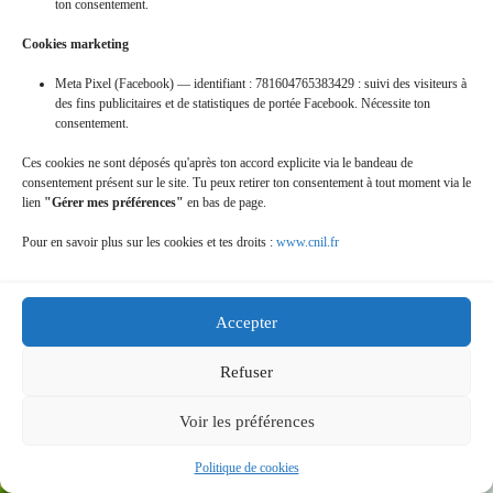
ton consentement.
Cookies marketing
Meta Pixel (Facebook) — identifiant : 781604765383429 : suivi des visiteurs à
des fins publicitaires et de statistiques de portée Facebook. Nécessite ton
consentement.
16-oct-2011_-rando-st-patic
Ces cookies ne sont déposés qu'après ton accord explicite via le bandeau de
consentement présent sur le site. Tu peux retirer ton consentement à tout moment via le
lien
"Gérer mes préférences"
en bas de page.
Pour en savoir plus sur les cookies et tes droits :
www.cnil.fr
Accepter
16-sept-2012_-raid-nature
Refuser
Voir les préférences
Politique de cookies