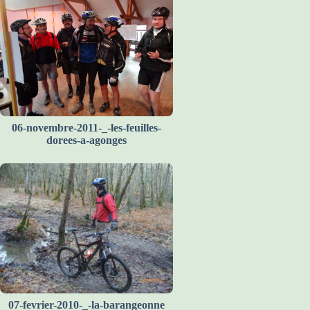
06-novembre-2011-_-les-feuilles-
dorees-a-agonges
07-fevrier-2010-_-la-barangeonne