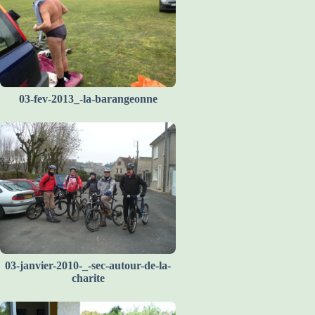
03-fev-2013_-la-barangeonne
03-janvier-2010-_-sec-autour-de-la-
charite