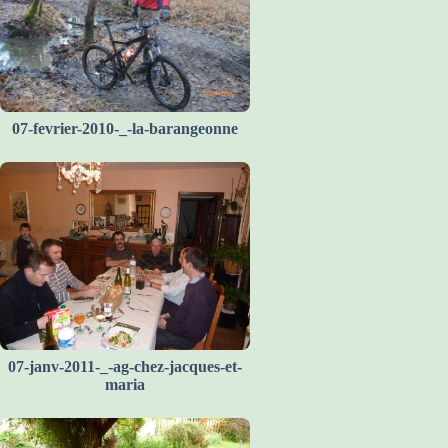
07-fevrier-2010-_-la-barangeonne
07-janv-2011-_-ag-chez-jacques-et-
maria