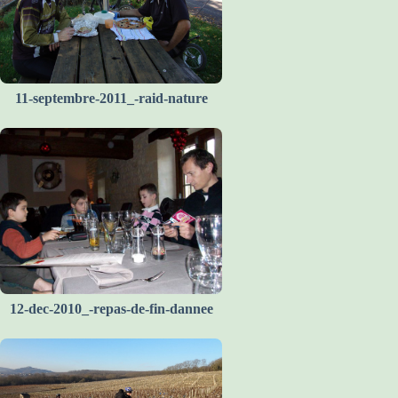
11-septembre-2011_-raid-nature
12-dec-2010_-repas-de-fin-dannee