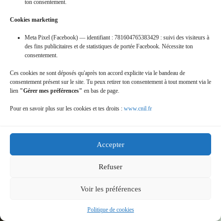
ton consentement.
Cookies marketing
Meta Pixel (Facebook) — identifiant : 781604765383429 : suivi des visiteurs à
des fins publicitaires et de statistiques de portée Facebook. Nécessite ton
consentement.
12-juin-2012_-reco-du-raid-nature
Ces cookies ne sont déposés qu'après ton accord explicite via le bandeau de
consentement présent sur le site. Tu peux retirer ton consentement à tout moment via le
lien
"Gérer mes préférences"
en bas de page.
Pour en savoir plus sur les cookies et tes droits :
www.cnil.fr
Accepter
13-fev-2011-_-coteaux-du-sancerrois
Refuser
Voir les préférences
Politique de cookies