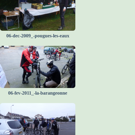
06-dec-2009_-pougues-les-eaux
06-fev-2011_-la-barangeonne