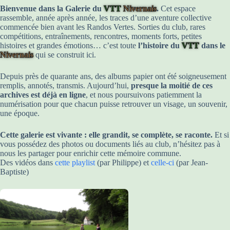
Bienvenue dans la Galerie du
VTT
Nivernais
.
Cet espace
rassemble, année après année, les traces d’une aventure collective
commencée bien avant les Randos Vertes. Sorties du club, rares
compétitions, entraînements, rencontres, moments forts, petites
histoires et grandes émotions… c’est toute
l’histoire du
VTT
dans le
Nivernais
qui se construit ici.
Depuis près de quarante ans, des albums papier ont été soigneusement
remplis, annotés, transmis. Aujourd’hui,
presque la moitié de ces
archives est déjà en ligne
, et nous poursuivons patiemment la
numérisation pour que chacun puisse retrouver un visage, un souvenir,
une époque.
Cette galerie est vivante : elle grandit, se complète, se raconte.
Et si
vous possédez des photos ou documents liés au club, n’hésitez pas à
nous les partager pour enrichir cette mémoire commune.
Des vidéos dans
cette playlist
(par Philippe) et
celle-ci
(par Jean-
Baptiste)