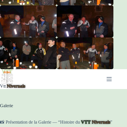
Passer
au
contenu
Vtt
Nivernais
Galerie
📸 Présentation de la Galerie — “Histoire du
VTT
Nivernais
”