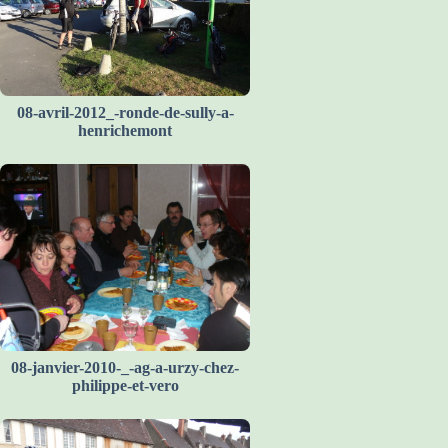
08-avril-2012_-ronde-de-sully-a-
henrichemont
08-janvier-2010-_-ag-a-urzy-chez-
philippe-et-vero