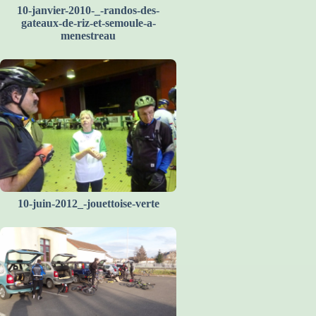
10-janvier-2010-_-randos-des-
gateaux-de-riz-et-semoule-a-
menestreau
10-juin-2012_-jouettoise-verte