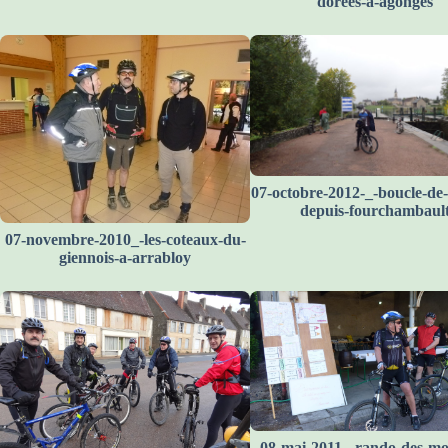
dorees-a-agonges
07-octobre-2012-_-boucle-de-l
depuis-fourchambaul
07-novembre-2010_-les-coteaux-du-
giennois-a-arrabloy
08-mai-2011_-rando-des-mon