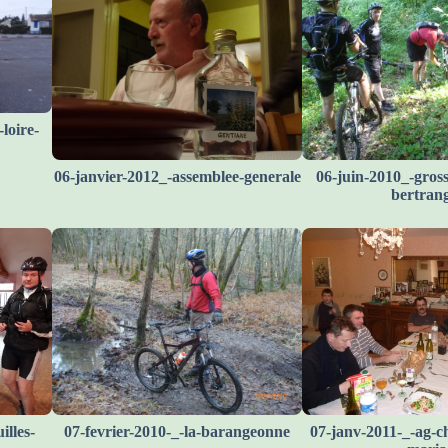
loire-
06-janvier-2012_-assemblee-generale
06-juin-2010_-gross
bertran
illes-
07-fevrier-2010-_-la-barangeonne
07-janv-2011-_-ag-ch