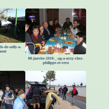
e-de-sully-a-
mont
08-janvier-2010-_-ag-a-urzy-chez-
philippe-et-vero