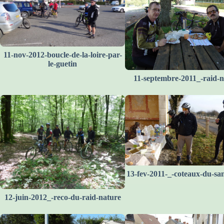
11-nov-2012-boucle-de-la-loire-par-
le-guetin
11-septembre-2011_-raid-n
13-fev-2011-_-coteaux-du-sa
12-juin-2012_-reco-du-raid-nature