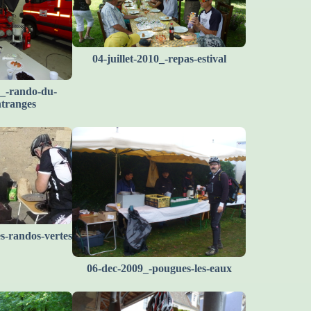
04-juillet-2010_-repas-estival
_-rando-du-
ntranges
s-randos-vertes
06-dec-2009_-pougues-les-eaux