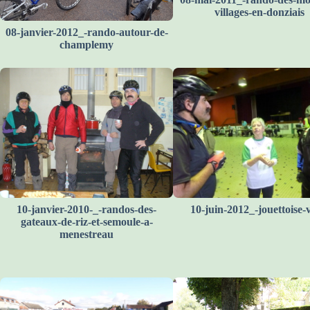
villages-en-donziais
08-janvier-2012_-rando-autour-de-
champlemy
10-janvier-2010-_-randos-des-
10-juin-2012_-jouettoise-
gateaux-de-riz-et-semoule-a-
menestreau