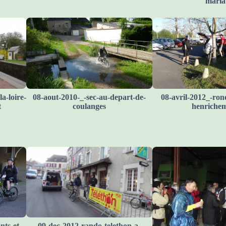
maria
a-loire-
08-aout-2010-_-sec-au-depart-de-
08-avril-2012_-rond
t
coulanges
henriche
ts-et-
09-dec-2012-rando-telethon-a-