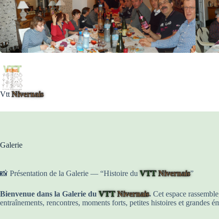
Passer
au
contenu
Vtt
Nivernais
Galerie
📸 Présentation de la Galerie — “Histoire du
VTT
Nivernais
”
Bienvenue dans la Galerie du
VTT
Nivernais
.
Cet espace rassemble,
entraînements, rencontres, moments forts, petites histoires et grandes 