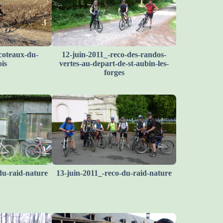
coteaux-du-
12-juin-2011_-reco-des-randos-
is
vertes-au-depart-de-st-aubin-les-
forges
du-raid-nature
13-juin-2011_-reco-du-raid-nature