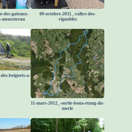
o-des-gateaux-
09-octobre-2011_-rallye-des-
-a-menestreau
vignobles
des-beignets-a-
11-mars-2012_-sortie-bona-etang-du-
merle