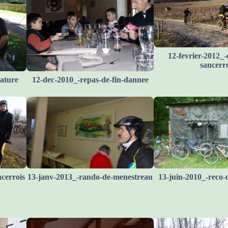
12-fevrier-2012_-
sancerro
ature
12-dec-2010_-repas-de-fin-dannee
ncerrois
13-janv-2013_-rando-de-menestreau
13-juin-2010_-reco-