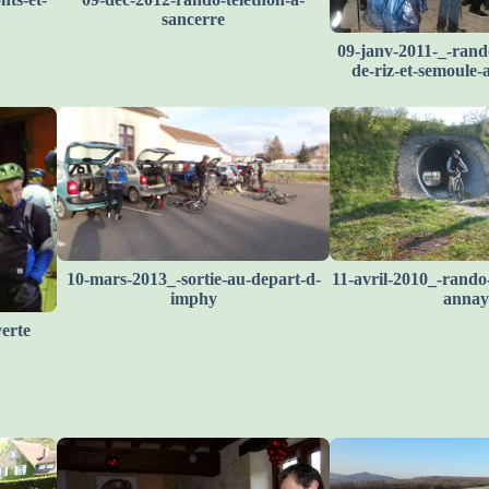
sancerre
09-janv-2011-_-rand
de-riz-et-semoule
10-mars-2013_-sortie-au-depart-d-
11-avril-2010_-rando-
imphy
annay
verte