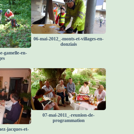
06-mai-2012_-monts-et-villages-en-
donziais
e-gamelle-en-
ges
07-mai-2011_-reunion-de-
programmation
ez-jacques-et-