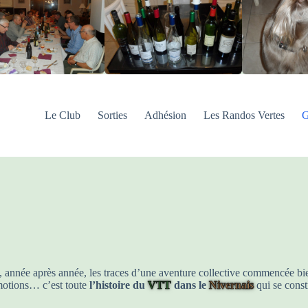
Le Club
Sorties
Adhésion
Les Randos Vertes
G
 année après année, les traces d’une aventure collective commencée bien
émotions… c’est toute
l’histoire du
VTT
dans le
Nivernais
qui se constr