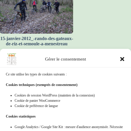
15-janvier-2012_-rando-des-gateaux-
de-riz-et-semoule-a-menestreau
Gérer le consentement
Ce site utilise les types de cookies suivants :
Cookies techniques (exemptés de consentement)
Cookies de session WordPress (maintien de la connexion)
15-mai-2011-_-rando-a-guerigny-de-
Cookie de panier WooCommerce
bertranges-vtt
Cookie de préférence de langue
Cookies statistiques
Google Analytics / Google Site Kit : mesure d'audience anonymisée. Nécessite