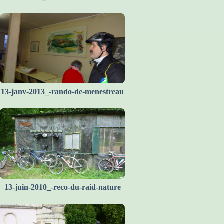
13-janv-2013_-rando-de-menestreau
13-juin-2010_-reco-du-raid-nature