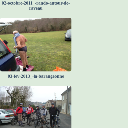
02-octobre-2011_-rando-autour-de-
raveau
03-fev-2013_-la-barangeonne