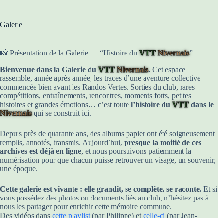
Galerie
📸 Présentation de la Galerie — “Histoire du
VTT
Nivernais
”
Bienvenue dans la Galerie du
VTT
Nivernais
.
Cet espace
rassemble, année après année, les traces d’une aventure collective
commencée bien avant les Randos Vertes. Sorties du club, rares
compétitions, entraînements, rencontres, moments forts, petites
histoires et grandes émotions… c’est toute
l’histoire du
VTT
dans le
Nivernais
qui se construit ici.
Depuis près de quarante ans, des albums papier ont été soigneusement
remplis, annotés, transmis. Aujourd’hui,
presque la moitié de ces
archives est déjà en ligne
, et nous poursuivons patiemment la
numérisation pour que chacun puisse retrouver un visage, un souvenir,
une époque.
Cette galerie est vivante : elle grandit, se complète, se raconte.
Et si
vous possédez des photos ou documents liés au club, n’hésitez pas à
nous les partager pour enrichir cette mémoire commune.
Des vidéos dans
cette playlist
(par Philippe) et
celle-ci
(par Jean-