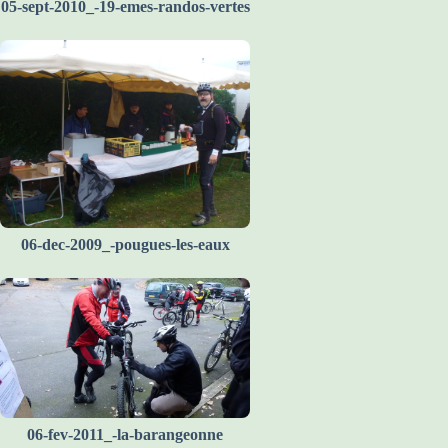
05-sept-2010_-19-emes-randos-vertes
06-dec-2009_-pougues-les-eaux
06-fev-2011_-la-barangeonne