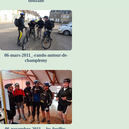
donziais
06-mars-2011_-rando-autour-de-
champlemy
06-novembre-2011-_-les-feuilles-