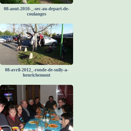
08-aout-2010-_-sec-au-depart-de-
coulanges
08-avril-2012_-ronde-de-sully-a-
henrichemont