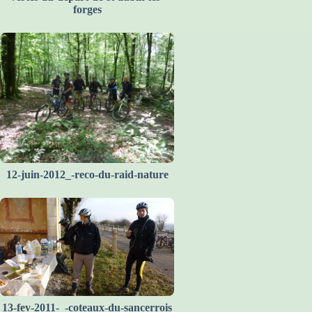
forges
12-juin-2012_-reco-du-raid-nature
13-fev-2011-_-coteaux-du-sancerrois