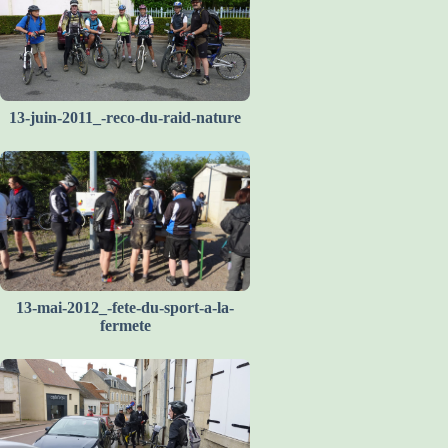
13-juin-2011_-reco-du-raid-nature
13-mai-2012_-fete-du-sport-a-la-
fermete