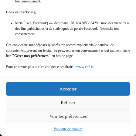
ton consentement.
Cookies marketing
Meta Pixel (Facebook) — identifiant : 781604765383429 : suivi des visiteurs à
des fins publicitaires et de statistiques de portée Facebook. Nécessite ton
consentement.
15-nov-2009_-les-feuilles-dorees-a-
Ces cookies ne sont déposés qu'après ton accord explicite via le bandeau de
agonges
consentement présent sur le site. Tu peux retirer ton consentement à tout moment via le
lien
"Gérer mes préférences"
en bas de page.
Pour en savoir plus sur les cookies et tes droits :
www.cnil.fr
Accepter
Refuser
Voir les préférences
16-oct-2011_-rando-st-patic
Politique de cookies