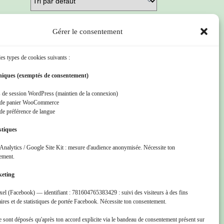
Gérer le consentement
 les types de cookies suivants :
niques (exemptés de consentement)
 de session WordPress (maintien de la connexion)
 de panier WooCommerce
de préférence de langue
stiques
Analytics / Google Site Kit : mesure d'audience anonymisée. Nécessite ton
ement.
keting
xel (Facebook) — identifiant : 781604765383429 : suivi des visiteurs à des fins
aires et de statistiques de portée Facebook. Nécessite ton consentement.
 sont déposés qu'après ton accord explicite via le bandeau de consentement présent sur