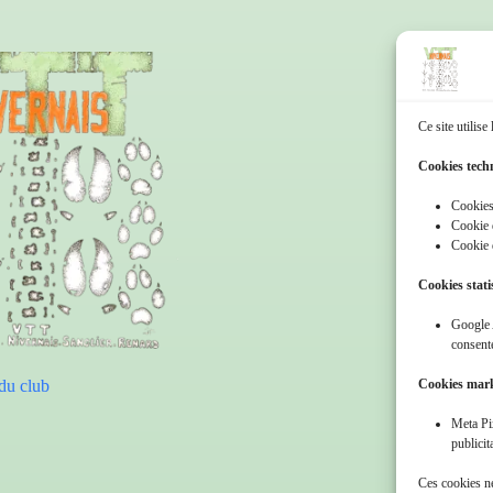
Ce site utilise
Cookies tech
Cookies
Cookie
Cookie 
Cookies stati
Google 
consent
du club
Cookies mar
Meta Pi
publicit
Ces cookies ne