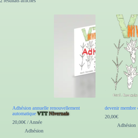
2 résultats affichés
Adhésion annuelle renouvellement
devenir membre 
automatique
VTT
Nivernais
20,00
€
20,00
€
/ Année
Adhésion
Adhésion