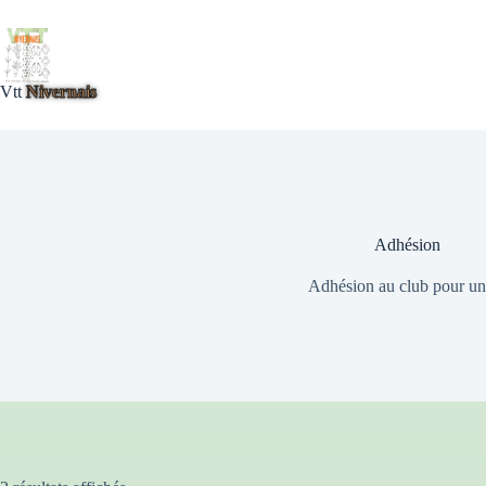
Passer
au
contenu
Vtt
Nivernais
Adhésion
Adhésion au club pour un