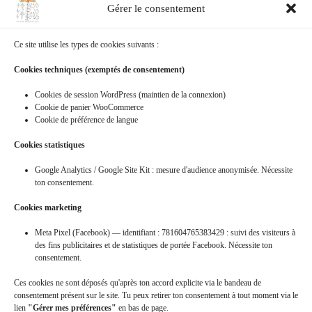
Gérer le consentement
Vidéo :La dernière rando
VTT
juste avant le
confinement en partant de Champlemy, inspiré par
l’ambiance du Coronavirus avec de l’humour et un
Ce site utilise les types de cookies suivants :
peu de création (vu que j’ai eu du temps avec le
confinement). Sinon, vous pourrez y découvrir…
Cookies techniques (exemptés de consentement)
philippe
28 janvier 2022
Cookies de session WordPress (maintien de la connexion)
Cookie de panier WooCommerce
Cookie de préférence de langue
Cookies statistiques
SUIVANT
Google Analytics / Google Site Kit : mesure d'audience anonymisée. Nécessite
ton consentement.
Cookies marketing
Adhésion
Mentions Légales
Iléo 58
Meubles Gordet
SPORT ZEN
Artisans Plus
Meta Pixel (Facebook) — identifiant : 781604765383429 : suivi des visiteurs à
L’échappée du cycliste
des fins publicitaires et de statistiques de portée Facebook. Nécessite ton
consentement.
Ces cookies ne sont déposés qu'après ton accord explicite via le bandeau de
consentement présent sur le site. Tu peux retirer ton consentement à tout moment via le
Donner votre avis du
VTT
Nivernais
sur
lien
"Gérer mes préférences"
en bas de page.